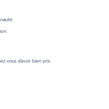
unauté;
non.
z-vous d’avoir bien pris