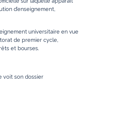
icielle sur laquelle apparaît
itution d’enseignement,
eignement universitaire en vue
torat de premier cycle,
êts et bourses.
e voit son dossier