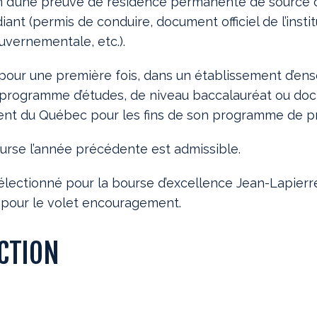
n d’une preuve de résidence permanente de source off
diant (permis de conduire, document officiel de l’inst
vernementale, etc.).
our une première fois, dans un établissement d’ens
n programme d’études, de niveau baccalauréat ou doc
nt du Québec pour les fins de son programme de pr
ourse l’année précédente est admissible.
sélectionné pour la bourse d’excellence Jean-Lapierr
pour le volet encouragement.
ECTION