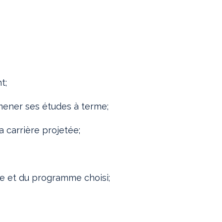
t;
mener ses études à terme;
a carrière projetée;
ne et du programme choisi;