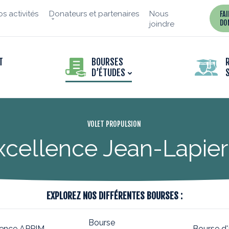
s activités
Donateurs et partenaires
Nous
FA
DO
joindre
T
BOURSES
D’ÉTUDES
VOLET PROPULSION
xcellence Jean-Lapierr
EXPLOREZ NOS DIFFÉRENTES BOURSES :
Bourse
lence APPIM -
Bourse d'