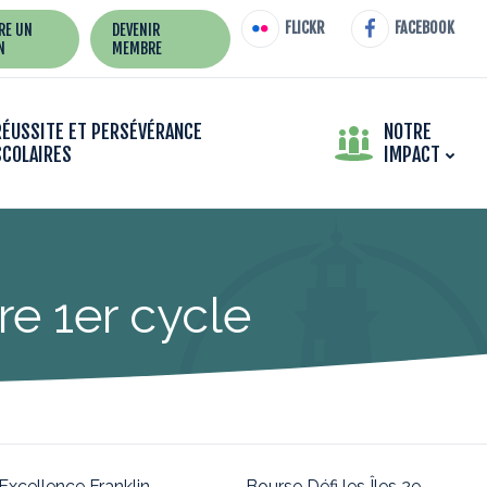
FLICKR
FACEBOOK
IRE UN
DEVENIR
N
MEMBRE
RÉUSSITE ET PERSÉVÉRANCE
NOTRE
SCOLAIRES
IMPACT
e 1er cycle
Excellence Franklin-
Bourse Défi les Îles 2e