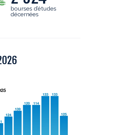
bourses d’études
décernées
-2026