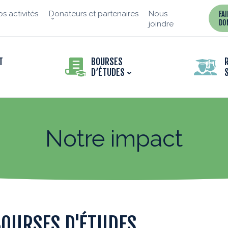
s activités
Donateurs et partenaires
Nous
FA
DO
joindre
T
BOURSES
D’ÉTUDES
Notre impact
OURSES D'ÉTUDES