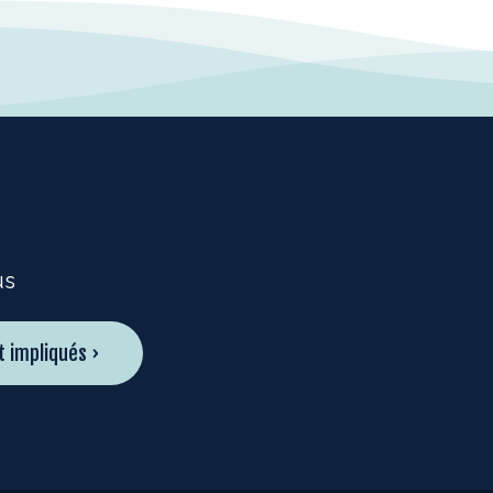
us
t impliqués ›