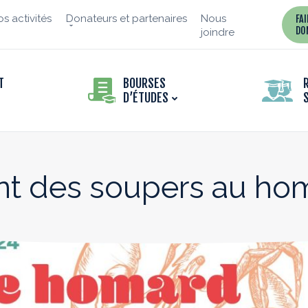
s activités
Donateurs et partenaires
Nous
FA
DO
joindre
T
BOURSES
D’ÉTUDES
t des soupers au hom