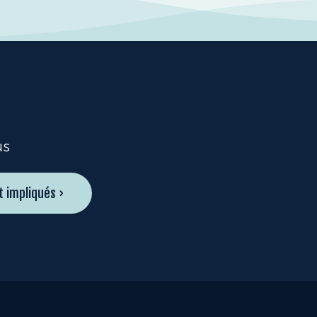
us
t impliqués ›