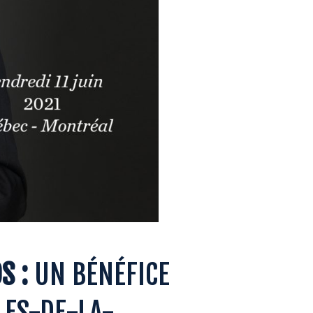
S :
UN BÉNÉFICE
LES-DE-LA-